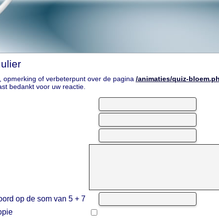
ulier
, opmerking of verbeterpunt over de pagina
/animaties/quiz-bloem.p
ast bedankt voor uw reactie.
oord op de som van 5 + 7
opie